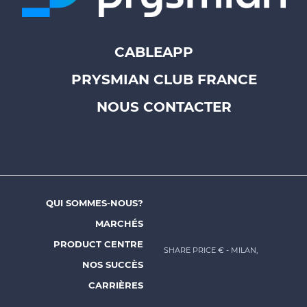
CABLEAPP
Footer
PRYSMIAN CLUB FRANCE
top
menu
NOUS CONTACTER
-
Prysmian
QUI SOMMES-NOUS?
Footer
MARCHÉS
menu
PRODUCT CENTRE
SHARE PRICE €
- MILAN,
-
NOS SUCCÈS
Prysmian
CARRIÈRES