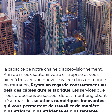
Nos documents
Énergies Renouvelables
Médias
Site corporate
Nous contacter
CABLE APP
PRYSMIAN CLUB
la capacité de notre chaîne d’approvisionnement.
Afin de mieux soutenir votre entreprise et vous
aider à trouver une nouvelle valeur dans un monde
en mutation,
Prysmian regarde constamment au-
delà des câbles qu’elle fabrique
. Les services que
nous proposons au secteur du bâtiment englobent
désormais des
solutions numériques innovantes
qui vous permettent de travailler de manière
plus efficace, plus efficiente et plus rentable.