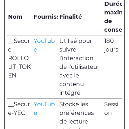
Durée
maxima
Nom
Fournisseur
Finalité
de
conserv
__Secur
YouTub
Utilisé pour
180
e-
e
suivre
jours
ROLLO
l'interaction
UT_TOK
de l'utilisateur
EN
avec le
contenu
intégré.
__Secur
YouTub
Stocke les
Sessi
e-YEC
e
préférences
on
de lecture