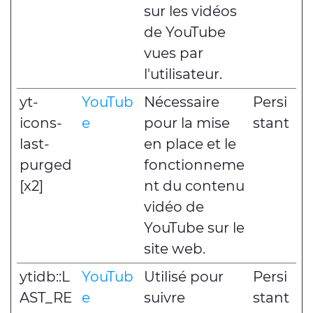
sur les vidéos
de YouTube
vues par
l'utilisateur.
yt-
YouTub
Nécessaire
Persi
icons-
e
pour la mise
stant
last-
en place et le
purged
fonctionneme
[x2]
nt du contenu
vidéo de
YouTube sur le
site web.
ytidb::L
YouTub
Utilisé pour
Persi
AST_RE
e
suivre
stant