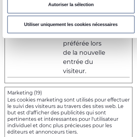
Identifier votre appareil en l'analysant activement
Autoriser la sélection
Permet au site
pour en relever les caractéristiques spécifiques
(empreintes digitales).
Web de
Pour en savoir plus sur le traitement de vos données
définir la
Utiliser uniquement les cookies nécessaires
personnelles et définir vos préférences, reportez-vous à la
langue
section « Détails »
. Vous pouvez modifier ou retirer votre
préférée lors
consentement à tout moment à partir de la déclaration sur
de la nouvelle
les cookies.
entrée du
Les cookies nous permettent de personnaliser le contenu et
visiteur.
les annonces, d'offrir des fonctionnalités relatives aux
médias sociaux et d'analyser notre trafic. Nous partageons
également des informations sur l'utilisation de notre site
Marketing (19)
avec nos partenaires de médias sociaux, de publicité et
Les cookies marketing sont utilisés pour effectuer
d'analyse, qui peuvent combiner celles-ci avec d'autres
le suivi des visiteurs au travers des sites web. Le
informations que vous leur avez fournies ou qu'ils ont
but est d'afficher des publicités qui sont
collectées lors de votre utilisation de leurs services.
pertinentes et intéressantes pour l'utilisateur
individuel et donc plus précieuses pour les
éditeurs et annonceurs tiers.