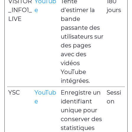
VISITOR
YouTub
Tente
180
_INFO1_
e
d'estimer la
jours
LIVE
bande
passante des
utilisateurs sur
des pages
avec des
vidéos
YouTube
intégrées.
YSC
YouTub
Enregistre un
Sessi
e
identifiant
on
unique pour
conserver des
statistiques