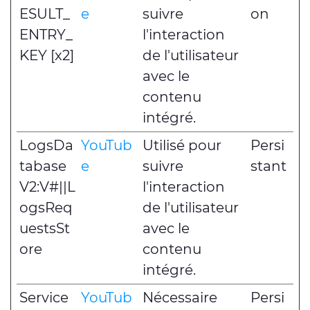
ESULT_
e
suivre
on
ENTRY_
l'interaction
KEY [x2]
de l'utilisateur
avec le
contenu
intégré.
LogsDa
YouTub
Utilisé pour
Persi
tabase
e
suivre
stant
V2:V#||L
l'interaction
ogsReq
de l'utilisateur
uestsSt
avec le
ore
contenu
intégré.
Service
YouTub
Nécessaire
Persi