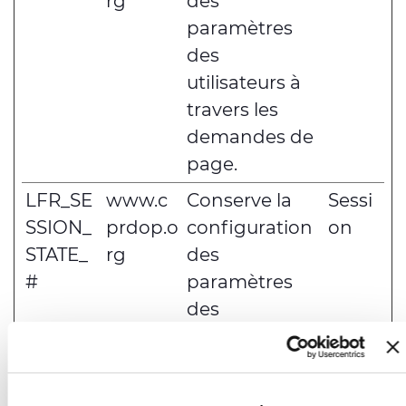
rg
des
paramètres
des
utilisateurs à
travers les
demandes de
page.
LFR_SE
www.c
Conserve la
Sessi
SSION_
prdop.o
configuration
on
STATE_
rg
des
#
paramètres
des
utilisateurs à
travers les
demandes de