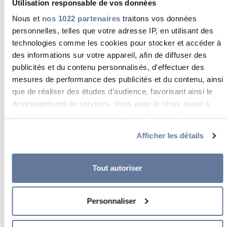
Utilisation responsable de vos données
page.
Nous et
nos 1022 partenaires
traitons vos données
personnelles, telles que votre adresse IP, en utilisant des
Préférences (1)
technologies comme les cookies pour stocker et accéder à
Les cookies de préférences permettent à un site
des informations sur votre appareil, afin de diffuser des
web de retenir des informations qui modifient la
publicités et du contenu personnalisés, d'effectuer des
manière dont le site se comporte ou s’affiche,
mesures de performance des publicités et du contenu, ainsi
comme votre langue préférée ou la région dans
que de réaliser des études d’audience, favorisant ainsi le
laquelle vous vous situez.
développement de services. Vous avez le choix quant à
Durée
l'utilisation de vos données et à leurs finalités. Vous pouvez
maxima
modifier ou retirer votre consentement à tout moment en
Nom
Fournisseur
Finalité
Afficher les détails
consultant la Déclaration relative aux cookies ou en
de
cliquant sur l'icône de confidentialité.
conserv
Tout autoriser
GUEST_
www.c
Détermine la
400
Si vous le permettez, nous aimerions également :
Collecter des informations sur votre localisation
LANGU
prdop.o
langue
jours
Personnaliser
géographique qui peuvent être précises à plusieurs
AGE_ID
rg
préférée du
mètres près
visiteur.