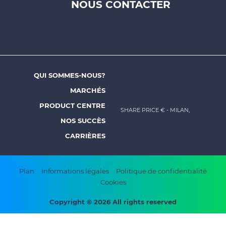
menu
NOUS CONTACTER
-
Prysmian
QUI SOMMES-NOUS?
Footer
MARCHÉS
menu
PRODUCT CENTRE
SHARE PRICE €
- MILAN,
-
NOS SUCCÈS
Prysmian
CARRIÈRES
Footer
Plan
Informations légales
Politique de confidentialité
Cookies
bottom
menu
Copyright © 2026 All rights reserved
-