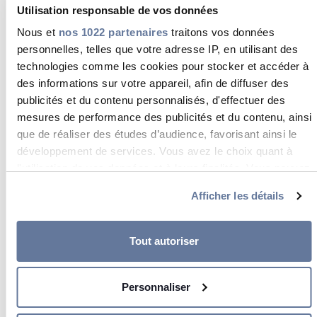
Prysmian Group fort de 140 ans d’expérience
Utilisation responsable de vos données
cumulée, a une longue histoire et évolue en
Nous et
permanence pour répondre aux besoins de ses
nos 1022 partenaires
traitons vos données
clients.
personnelles, telles que votre adresse IP, en utilisant des
L’histoire de notre entreprise dessine l’histoire
technologies comme les cookies pour stocker et accéder à
du secteur du câble, marquée par des étapes
des informations sur votre appareil, afin de diffuser des
majeures, ancrant notre réputation de
publicités et du contenu personnalisés, d'effectuer des
précurseur et de pionnier de l’industrie.
mesures de performance des publicités et du contenu, ainsi
que de réaliser des études d’audience, favorisant ainsi le
développement de services. Vous avez le choix quant à
l'utilisation de vos données et à leurs finalités. Vous pouvez
modifier ou retirer votre consentement à tout moment en
Afficher les détails
consultant la Déclaration relative aux cookies ou en
cliquant sur l'icône de confidentialité.
Tout autoriser
Si vous le permettez, nous aimerions également :
Collecter des informations sur votre localisation
Personnaliser
géographique qui peuvent être précises à plusieurs
mètres près