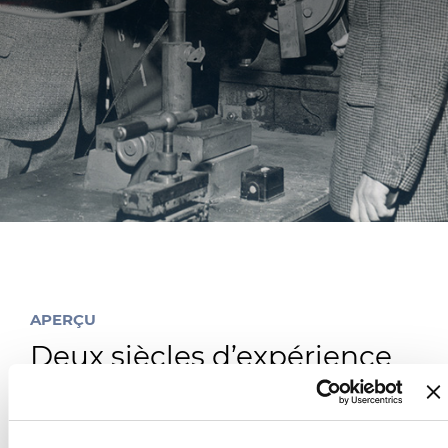
Nos documents
Énergies Renouvelables
Médias
Site corporate
Nous contacter
CABLE APP
PRYSMIAN CLUB
APERÇU
Deux siècles d’expérience