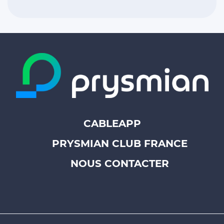
CABLEAPP
Footer
PRYSMIAN CLUB FRANCE
top
menu
NOUS CONTACTER
-
Prysmian