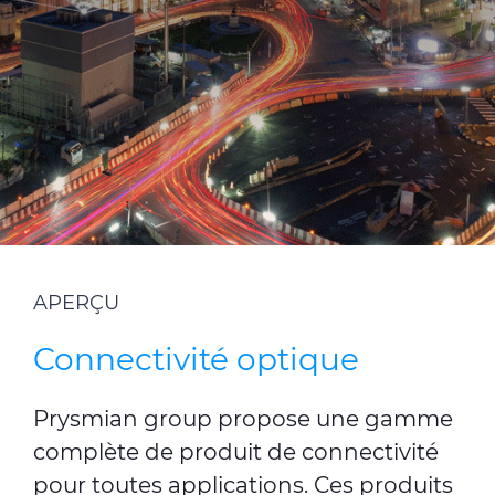
Nos documents
Énergies Renouvelables
Médias
Site corporate
Nous contacter
CABLE APP
PRYSMIAN CLUB
APERÇU
Connectivité optique
Prysmian group propose une gamme
complète de produit de connectivité
pour toutes applications. Ces produits