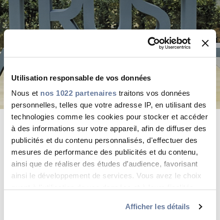
Nos documents
Énergies Renouvelables
Médias
Site corporate
Utilisation responsable de vos données
Nous contacter
Nous et
nos 1022 partenaires
traitons vos données
personnelles, telles que votre adresse IP, en utilisant des
CABLE APP
PRYSMIAN CLUB
technologies comme les cookies pour stocker et accéder
Notre éthique
à des informations sur votre appareil, afin de diffuser des
publicités et du contenu personnalisés, d'effectuer des
mesures de performance des publicités et du contenu,
Code éthique Prysmian
ainsi que de réaliser des études d’audience, favorisant
Toggle
ainsi le développement de services. Vous avez le choix
Details
quant à l'utilisation de vos données et à leurs finalités.
Le programme d'alerte éthique
Vous pouvez modifier ou retirer votre consentement à
Toggle
Afficher les détails
tout moment en consultant la Déclaration relative aux
Details
Accord Prysmian portant sur le