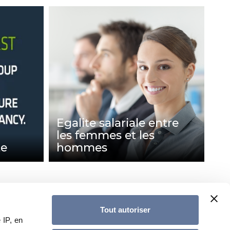
Egalite salariale entre
les femmes et les
te
hommes
Tout autoriser
 IP, en