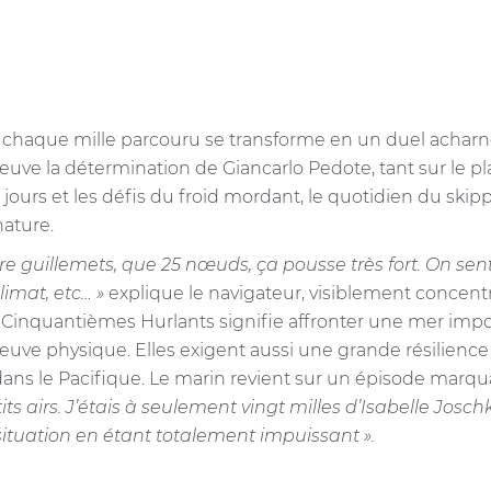
chaque mille parcouru se transforme en un duel acharné 
euve la détermination de Giancarlo Pedote, tant sur le pl
ours et les défis du froid mordant, le quotidien du skippe
nature.
tre guillemets, que 25 nœuds, ça pousse très fort. On sen
imat, etc… »
explique le navigateur, visiblement concentr
 Cinquantièmes Hurlants signifie affronter une mer impo
uve physique. Elles exigent aussi une grande résilience m
 dans le Pacifique. Le marin revient sur un épisode marq
etits airs. J’étais à seulement vingt milles d’Isabelle J
situation en étant totalement impuissant ».