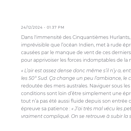
24/12/2024 - 01:37 PM
Dans l'immensité des Cinquantièmes Hurlants, 
imprévisible que l’océan Indien, met à rude épr
causées par le manque de vent de ces derniers j
pour apprivoiser les forces indomptables de la 
« L’air est assez dense donc même s’il n’y a, en
les 50° Sud. Ça change un peu l’ambiance, le cl
redoutée des mers australes. Naviguer sous les
conditions sont loin d’être simplement une épre
tout n’a pas été aussi fluide depuis son entrée
épreuve sa patience :
« J’ai très mal vécu les p
vraiment compliqué. On se retrouve à subir la 