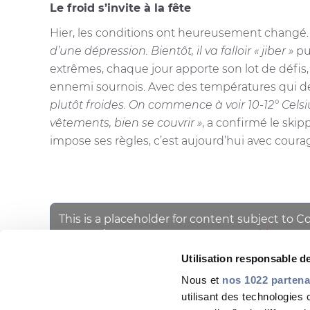
Le froid s’invite à la fête
Hier, les conditions ont heureusement changé. La
d’une dépression. Bientôt, il va falloir « jiber »
pui
extrêmes, chaque jour apporte son lot de défis, 
ennemi sournois. Avec des températures qui dég
plutôt froides. On commence à voir 10-12° Celsius
vêtements, bien se couvrir »
, a confirmé le ski
impose ses règles, c’est aujourd’hui avec courag
This is a placeholder for content subject to C
Please
accept STATISTICS cookies
to ac
PARTAGER AVEC
Utilisation responsable 
Nous et
nos 1022 partena
utilisant des technologies